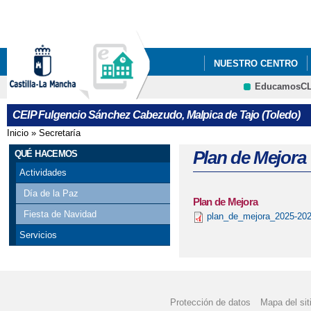
Pa
co
pri
NUESTRO CENTRO
EducamosC
ACTIVIDAD MICROP
CEIP Fulgencio Sánchez Cabezudo, Malpica de Tajo (Toledo)
ADMISIÓN 2º CICLO D
Inicio
»
Secretaría
Se encuentra usted aquí
CONCURSO DE POST
Plan de Mejora
QUÉ HACEMOS
Actividades
PROGRAMA " EL LINC
Día de la Paz
Plan de Mejora
XXXI SEMANA CULTUR
Fiesta de Navidad
plan_de_mejora_2025-202
Servicios
Protección de datos
Mapa del sit