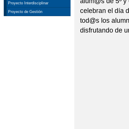
alum@s de 5º y 
Proyecto Interdisciplinar
celebran el día d
Proyecto de Gestión
tod@s los alumn
disfrutando de u